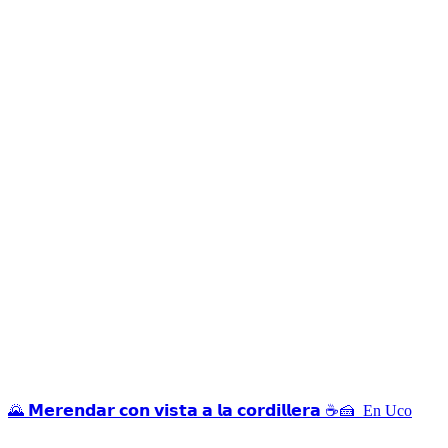
🌄 𝗠𝗲𝗿𝗲𝗻𝗱𝗮𝗿 𝗰𝗼𝗻 𝘃𝗶𝘀𝘁𝗮 𝗮 𝗹𝗮 𝗰𝗼𝗿𝗱𝗶𝗹𝗹𝗲𝗿𝗮 ☕🍰⁣ ⁣ En Uco