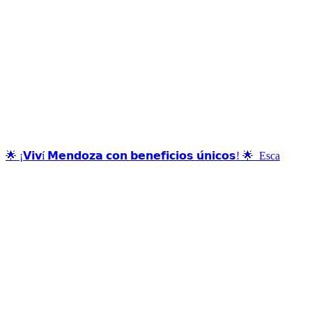
🌟 ¡𝗩𝗶𝘃í 𝗠𝗲𝗻𝗱𝗼𝘇𝗮 𝗰𝗼𝗻 𝗯𝗲𝗻𝗲𝗳𝗶𝗰𝗶𝗼𝘀 𝘂́𝗻𝗶𝗰𝗼𝘀! 🌟⁣ ⁣⁣ Esca