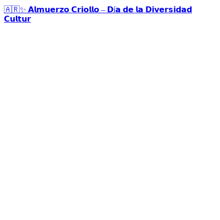
🇦🇷✨ 𝗔𝗹𝗺𝘂𝗲𝗿𝘇𝗼 𝗖𝗿𝗶𝗼𝗹𝗹𝗼 – 𝗗í𝗮 𝗱𝗲 𝗹𝗮 𝗗𝗶𝘃𝗲𝗿𝘀𝗶𝗱𝗮𝗱
𝗖𝘂𝗹𝘁𝘂𝗿